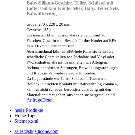
Baby-Silikon-Geschirr, Teller, Schüssel mit
Löffel / Silikon-Kinderteller, Baby-Teller-Sets,
Babyfütterung
Größe: 270 x 220 x 20 mm
Gewicht: 135 g
Die meisten Eltern wissen, dass sie beim Kauf von
Flaschen, Geschirr und Besteck für ihre Kinder auf BPA-
freie Etiketten achten müssen.
Aber manchmal können BPA-freie Kunststoffe andere
schädliche Chemikalien wie Phthalate und Vinyl oder
PVC enthalten, die mit Krankheiten wie Allergien,
Asthma, endokrinen Störungen, Entwicklungsstörungen
und Krebs in Verbindung gebracht werden.
Da Gegenstände wie Teller, Schüsseln, Tassen und
Besteck in direkten Kontakt mit Babynahrung kommen,
kann es nicht schaden, besonders vorsichtig mit den
Materialien umzugehen, aus denen sie hergestellt sind.
Anfrage
Detail
heiße Produkte
Heiße Tags
Sitemap.xml
sales@shqsilicone.com