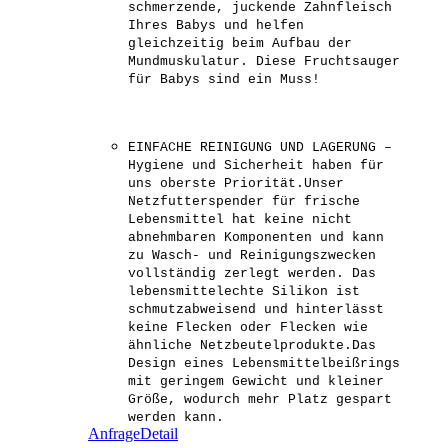
schmerzende, juckende Zahnfleisch
Ihres Babys und helfen
gleichzeitig beim Aufbau der
Mundmuskulatur. Diese Fruchtsauger
für Babys sind ein Muss!
EINFACHE REINIGUNG UND LAGERUNG –
Hygiene und Sicherheit haben für
uns oberste Priorität.Unser
Netzfutterspender für frische
Lebensmittel hat keine nicht
abnehmbaren Komponenten und kann
zu Wasch- und Reinigungszwecken
vollständig zerlegt werden. Das
lebensmittelechte Silikon ist
schmutzabweisend und hinterlässt
keine Flecken oder Flecken wie
ähnliche Netzbeutelprodukte.Das
Design eines Lebensmittelbeißrings
mit geringem Gewicht und kleiner
Größe, wodurch mehr Platz gespart
werden kann.
Anfrage
Detail