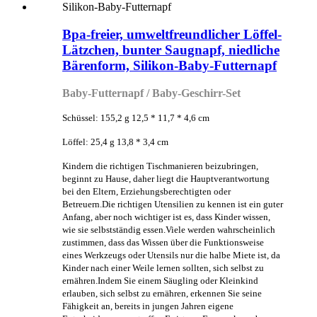
Bpa-freier, umweltfreundlicher Löffel-
Lätzchen, bunter Saugnapf, niedliche
Bärenform, Silikon-Baby-Futternapf
Baby-Futternapf / Baby-Geschirr-Set
Schüssel: 155,2 g 12,5 * 11,7 * 4,6 cm
Löffel: 25,4 g 13,8 * 3,4 cm
Kindern die richtigen Tischmanieren beizubringen,
beginnt zu Hause, daher liegt die Hauptverantwortung
bei den Eltern, Erziehungsberechtigten oder
Betreuern.Die richtigen Utensilien zu kennen ist ein guter
Anfang, aber noch wichtiger ist es, dass Kinder wissen,
wie sie selbstständig essen.Viele werden wahrscheinlich
zustimmen, dass das Wissen über die Funktionsweise
eines Werkzeugs oder Utensils nur die halbe Miete ist, da
Kinder nach einer Weile lernen sollten, sich selbst zu
ernähren.Indem Sie einem Säugling oder Kleinkind
erlauben, sich selbst zu ernähren, erkennen Sie seine
Fähigkeit an, bereits in jungen Jahren eigene