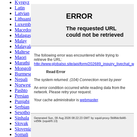
Kyrgyz
Latin
Latvian
Lithuanian
Luxembou..
Macedonian
Malagasy
Malay
Malayalam
Maltese
Maori
Marathi
Mongolian
Burmese
Nepali
Norwegian
Pashto
Persian
Punjabi
Serbian
Sesotho
Sinhala
Slovak
Slovenian
Somali