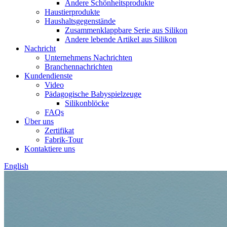
Andere Schönheitsprodukte
Haustierprodukte
Haushaltsgegenstände
Zusammenklappbare Serie aus Silikon
Andere lebende Artikel aus Silikon
Nachricht
Unternehmens Nachrichten
Branchennachrichten
Kundendienste
Video
Pädagogische Babyspielzeuge
Silikonblöcke
FAQs
Über uns
Zertifikat
Fabrik-Tour
Kontaktiere uns
English