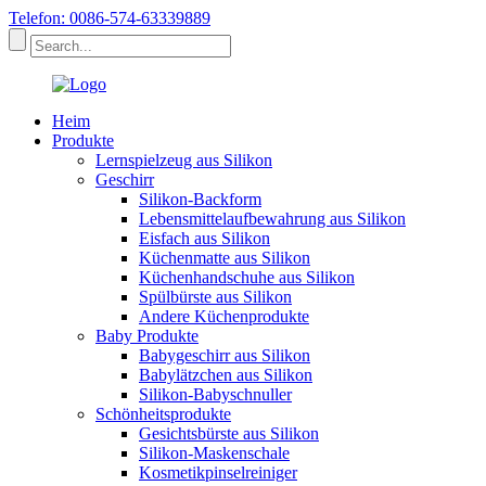
Telefon: 0086-574-63339889
Heim
Produkte
Lernspielzeug aus Silikon
Geschirr
Silikon-Backform
Lebensmittelaufbewahrung aus Silikon
Eisfach aus Silikon
Küchenmatte aus Silikon
Küchenhandschuhe aus Silikon
Spülbürste aus Silikon
Andere Küchenprodukte
Baby Produkte
Babygeschirr aus Silikon
Babylätzchen aus Silikon
Silikon-Babyschnuller
Schönheitsprodukte
Gesichtsbürste aus Silikon
Silikon-Maskenschale
Kosmetikpinselreiniger