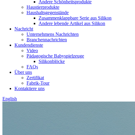
Andere Schönheitsprodukte
Haustierprodukte
Haushaltsgegenstände
Zusammenklappbare Serie aus Silikon
Andere lebende Artikel aus Silikon
Nachricht
Unternehmens Nachrichten
Branchennachrichten
Kundendienste
Video
Pädagogische Babyspielzeuge
Silikonblöcke
FAQs
Über uns
Zertifikat
Fabrik-Tour
Kontaktiere uns
English