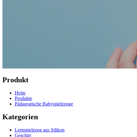
Produkt
Heim
Produkte
Pädagogische Babyspielzeuge
Kategorien
Lernspielzeug aus Silikon
Geschirr