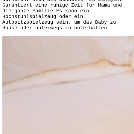
Garantiert eine ruhige Zeit für Mama und
die ganze Familie.Es kann ein
Hochstuhlspielzeug oder ein
Autositzspielzeug sein, um das Baby zu
Hause oder unterwegs zu unterhalten.