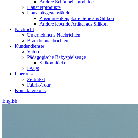
Andere Schönheitsprodukte
Haustierprodukte
Haushaltsgegenstände
Zusammenklappbare Serie aus Silikon
Andere lebende Artikel aus Silikon
Nachricht
Unternehmens Nachrichten
Branchennachrichten
Kundendienste
Video
Pädagogische Babyspielzeuge
Silikonblöcke
FAQs
Über uns
Zertifikat
Fabrik-Tour
Kontaktiere uns
English