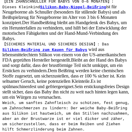
【EIN ZAHNSCHNULLER FÜR BABYS VON 0–6 MONATEN】:
ist für
Dieses Kleinkind
Silikon-Baby-Nippel-Beißring
Neugeborene als Schnuller (besonders für stillende Babys) und als
Beißspielzeug für Neugeborene im Alter von 3 bis 6 Monaten
konzipiert.Der Handbeißring bleibt am Handgelenk des Babys, um
ein Herunterfallen zu verhindern, und hilft bei der Entwicklung der
motorischen Fähigkeiten und der Hand-Mund-Verbindung des
Babys.
【SICHERES MATERIAL UND SICHERES DESIGN】: Das
wird aus
Silikon-Beißring zum Kauen für Babys
lebensmittelechtem Silikon von einem von der US-amerikanischen
FDA geprüften Hersteller hergestellt.Bleibt an der Hand des Babys
und sorgt dafür, dass der brustförmige Teil nicht umkippt, um ein
Ersticken zu verhindern.Dem Beißring werden keine chemischen
Stoffe zugesetzt, um sicherzustellen, dass er 100 % sicher ist. Kein
seltsamer Geruch, keine potenziellen Kleinteile.Es ist
spülmaschinenfest und gefriergeeignet.Sein erstickungsfreies Design
stellt sicher, dass das Baby ihn nicht zu weit nach hinten legen kann,
um ein Würgen zu verursachen.
Weich, um sanftes Zahnfleisch zu schützen, fest genug,
um Zahnschmerzen zu lindern: Der weiche Baby-Beißring
aus Silikon ist hautweich, um das Stillen nachzuahmen,
aber an der Brustwarze ist er viel dicker und zäher,
um sicherzustellen, dass er beim Reiben und Ziehen
hilft Schmerzlinderung beim Zahnen.